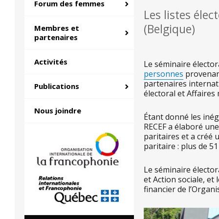
Forum des femmes
Les listes élec
(Belgique)
Membres et
partenaires
Activités
Le séminaire électora
personnes
provenant
partenaires internat
Publications
électoral et Affaire
Nous joindre
Étant donné les inég
RECEF a élaboré une 
paritaires et a créé
paritaire : plus de 5
Le séminaire électora
et Action sociale, et
financier de l’Organ