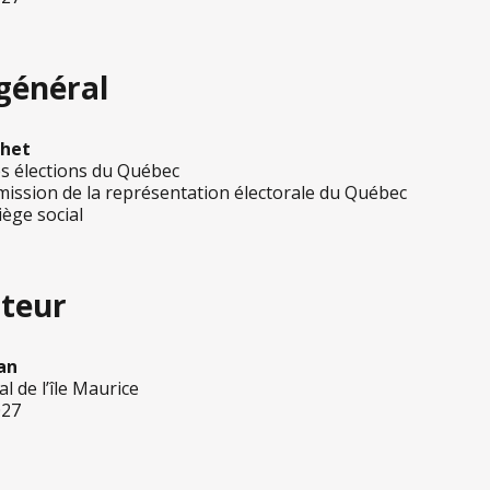
 général
chet
es élections du Québec
mission de la représentation électorale du Québec
ège social
teur
an
l de l’île Maurice
027