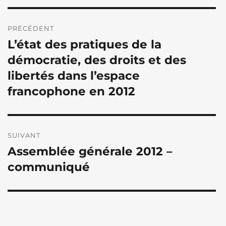
Navigation
de
PRÉCÉDENT
L’état des pratiques de la
l’article
Publication
précédente :
démocratie, des droits et des
libertés dans l’espace
francophone en 2012
SUIVANT
Assemblée générale 2012 –
Publication
suivante :
communiqué