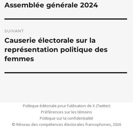
Assemblée générale 2024
l’article
Publication
précédente :
SUIVANT
Causerie électorale sur la
Publication
suivante :
représentation politique des
femmes
Politique éditoriale pour l’utilisation de X (Twitter)
Préférences sur les témoins
Politique sur la confidentialité
© Réseau des compétences électorales francophones, 2026