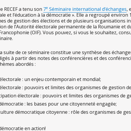
e
, le RECEF a tenu son
7
Séminaire international d’échanges
,
rale et l’éducation à la démocratie ». Elle a regroupé environ
es de gestion des élections et de plusieurs organisations i
tion de l’Autorité électorale permanente de la Roumanie et du
 Francophonie (OIF). Vous pouvez, si vous le souhaitez, cons
inaire.
la suite de ce séminaire constitue une synthèse des échanges
digés à partir des notes des conférencières et des conférenc
thèmes abordés :
 électorale : un enjeu contemporain et mondial;
 électorale : pouvoirs et limites des organismes de gestion de
cipation électorale : pouvoirs et limites des organismes de g
 démocratie : les bases pour une citoyenneté engagée;
ulture démocratique citoyenne : rôle des organismes de ges
 démocratie en action!