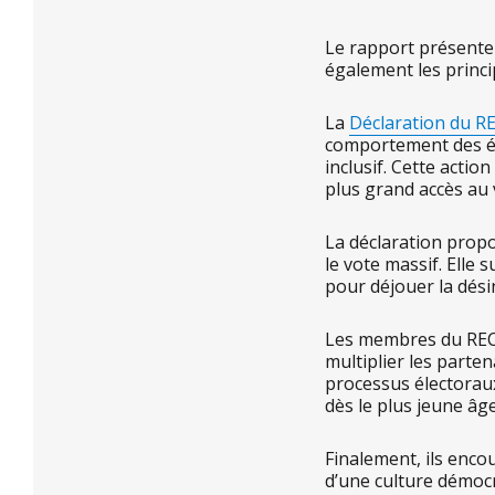
Le rapport présente 
également les princi
La
Déclaration du RE
comportement des éle
inclusif. Cette acti
plus grand accès au 
La déclaration propo
le vote massif. Elle
pour déjouer la dés
Les membres du RECEF
multiplier les parte
processus électoraux
dès le plus jeune âge
Finalement, ils enc
d’une culture démoc