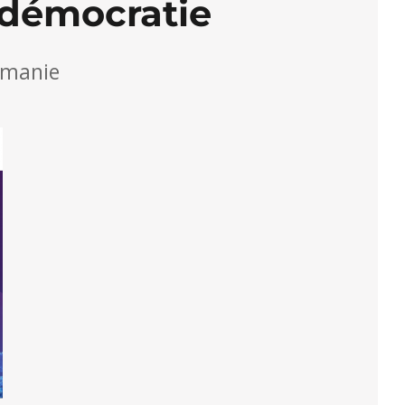
a démocratie
umanie