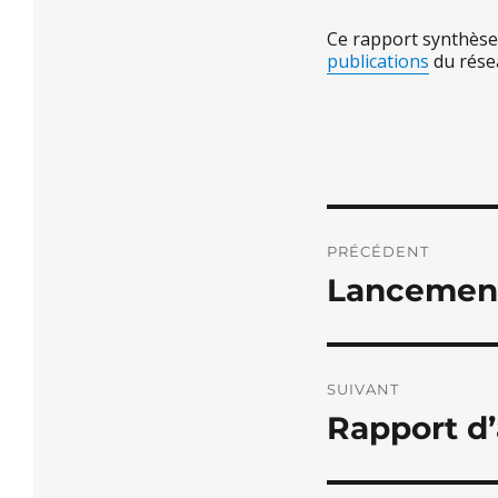
Ce rapport synthèse 
publications
du résea
Navigati
PRÉCÉDENT
de
Lancement
Publication
l’article
précédente :
SUIVANT
Rapport d
Publication
suivante :