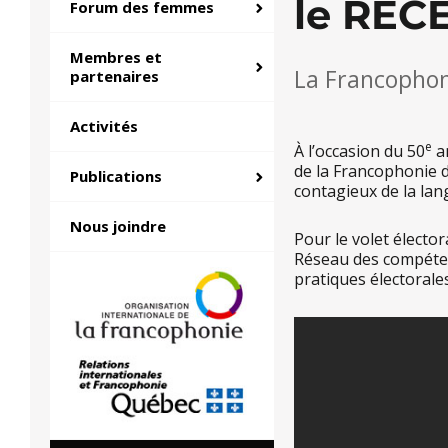
le REC
Forum des femmes
Membres et
La Francophoni
partenaires
Activités
e
À l’occasion du 50
an
de la Francophonie 
Publications
contagieux de la lan
Nous joindre
Pour le volet électo
Réseau des compéten
pratiques électorales