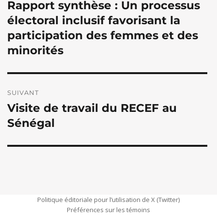
Rapport synthèse : Un processus
l’article
Publication
précédente :
électoral inclusif favorisant la
participation des femmes et des
minorités
SUIVANT
Visite de travail du RECEF au
Publication
suivante :
Sénégal
Politique éditoriale pour l’utilisation de X (Twitter)
Préférences sur les témoins