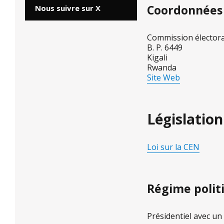
Coordonnées
Nous suivre sur X
Commission électora
B. P. 6449
Kigali
Rwanda
Site Web
Législation
Loi sur la CEN
Régime polit
Présidentiel avec u