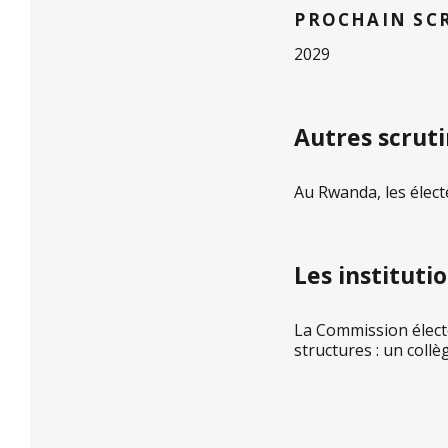
PROCHAIN SC
2029
Autres scruti
Au Rwanda, les élect
Les instituti
La Commission élector
structures : un collè