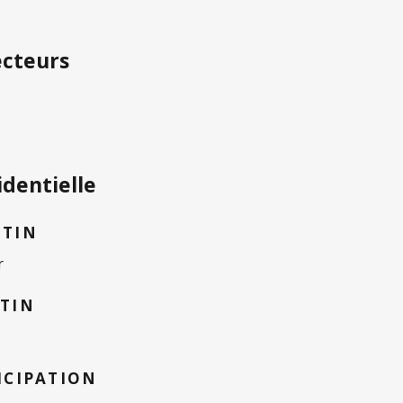
ecteurs
identielle
UTIN
r
UTIN
ICIPATION