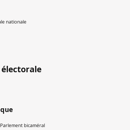
le nationale
 électorale
ique
n Parlement bicaméral