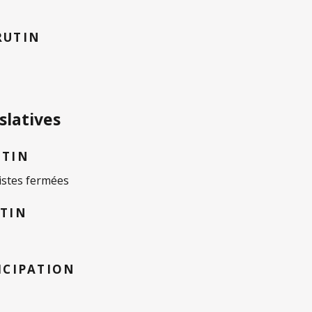
RUTIN
slatives
UTIN
istes fermées
UTIN
ICIPATION