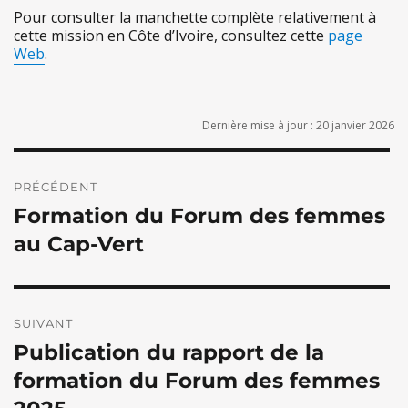
Pour consulter la manchette complète relativement à
cette mission en Côte d’Ivoire, consultez cette
page
Web
.
Dernière mise à jour : 20 janvier 2026
Navigation
de
PRÉCÉDENT
Formation du Forum des femmes
l’article
Publication
précédente :
au Cap-Vert
SUIVANT
Publication du rapport de la
Publication
suivante :
formation du Forum des femmes