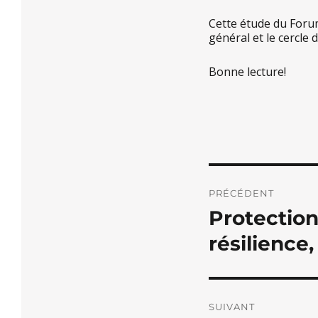
Cette étude du Foru
général et le cercle
Bonne lecture!
Navigati
PRÉCÉDENT
de
Protection
Publication
l’article
précédente :
résilience,
SUIVANT