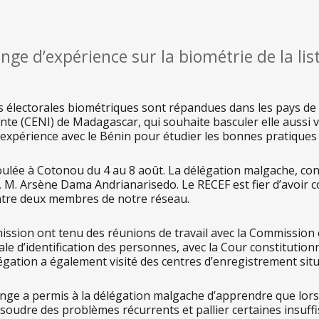
nge d’expérience sur la biométrie de la list
tes électorales biométriques sont répandues dans les pays d
te (CENI) de Madagascar, qui souhaite basculer elle aussi ve
expérience avec le Bénin pour étudier les bonnes pratiques 
oulée à Cotonou du 4 au 8 août. La délégation malgache, cons
, M. Arsène Dama Andrianarisedo. Le RECEF est fier d’avoir co
entre deux membres de notre réseau.
ission ont tenu des réunions de travail avec la Commission
ale d’identification des personnes, avec la Cour constitution
égation a également visité des centres d’enregistrement situ
nge a permis à la délégation malgache d’apprendre que lorsq
ésoudre des problèmes récurrents et pallier certaines insuffis