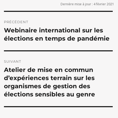
Dernière mise à jour : 4 février 2021
Navigation
de
PRÉCÉDENT
Webinaire international sur les
l’article
Publication
précédente :
élections en temps de pandémie
SUIVANT
Atelier de mise en commun
Publication
suivante :
d’expériences terrain sur les
organismes de gestion des
élections sensibles au genre